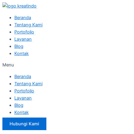
Skip
to
Beranda
content
Tentang Kami
Portofolio
Layanan
Blog
Kontak
Menu
Beranda
Tentang Kami
Portofolio
Layanan
Blog
Kontak
Hubungi Kami