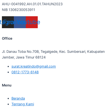
AHU-0041992.AH.01.01.TAHUN2023
NIB 1306230053911
stagram
Facebook
Youtube
Office
Jl. Danau Toba No.70B, Tegalgede, Kec. Sumbersari, Kabupaten
Jember, Jawa Timur 68124
surat.kreatindo@gmail.com
0812-1773-6148
Menu
Beranda
Tentang Kami