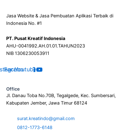
Jasa Website & Jasa Pembuatan Aplikasi Terbaik di
Indonesia No. #1
PT. Pusat Kreatif Indonesia
AHU-0041992.AH.01.01.TAHUN2023
NIB 1306230053911
nstagram
Facebook
Youtube
Office
Jl. Danau Toba No.70B, Tegalgede, Kec. Sumbersari,
Kabupaten Jember, Jawa Timur 68124
surat.kreatindo@gmail.com
0812-1773-6148