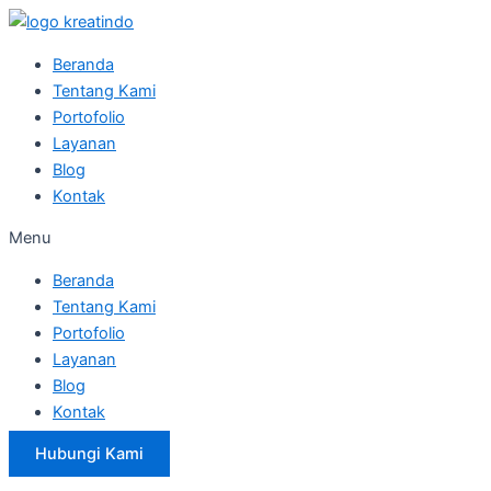
Skip
to
Beranda
content
Tentang Kami
Portofolio
Layanan
Blog
Kontak
Menu
Beranda
Tentang Kami
Portofolio
Layanan
Blog
Kontak
Hubungi Kami