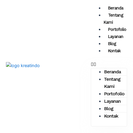
Skip
Menu
Beranda
to
Tentang
content
Kami
Portofolio
Layanan
Blog
Kontak
Beranda
Tentang
Kami
Portofolio
Layanan
Blog
Kontak
Hubungi