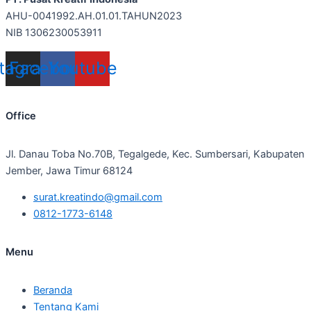
AHU-0041992.AH.01.01.TAHUN2023
NIB 1306230053911
stagram
Facebook
Youtube
Office
Jl. Danau Toba No.70B, Tegalgede, Kec. Sumbersari, Kabupaten
Jember, Jawa Timur 68124
surat.kreatindo@gmail.com
0812-1773-6148
Menu
Beranda
Tentang Kami