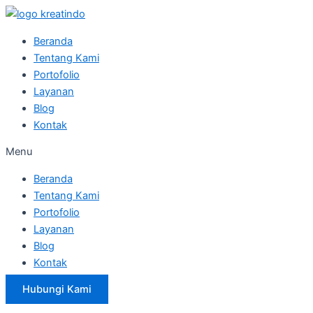
Skip
to
Beranda
content
Tentang Kami
Portofolio
Layanan
Blog
Kontak
Menu
Beranda
Tentang Kami
Portofolio
Layanan
Blog
Kontak
Hubungi Kami