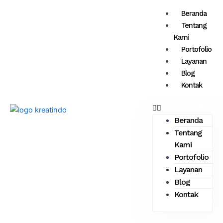
Skip
Menu
Beranda
to
Tentang
content
Kami
Portofolio
Layanan
Blog
Kontak
Beranda
Tentang
Kami
Portofolio
Layanan
Blog
Kontak
Hubungi