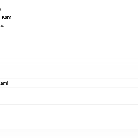
a
g Kami
lio
n
Kami