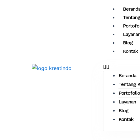
Skip
Menu
Berand
to
Tentan
content
Portofo
Layana
Blog
Kontak
Beranda
Tentang 
Portofolio
Layanan
Blog
Kontak