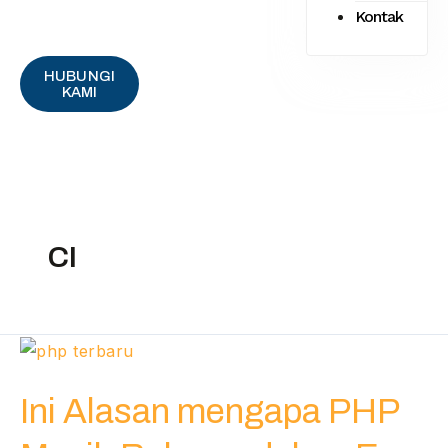
Kontak
HUBUNGI
KAMI
CI
Ini
Alasan
Ini Alasan mengapa PHP
mengapa
PHP