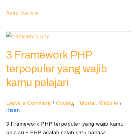
Read More »
3
Framework
3 Framework PHP
PHP
terpopuler
terpopuler yang wajib
yang
wajib
kamu pelajari
kamu
pelajari
Leave a Comment
/
Coding
,
Tutorial
,
Website
/
Ihsan
3 Framework PHP terpopuler yang wajib kamu
pelajari – PHP adalah salah satu bahasa