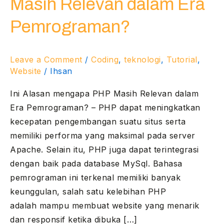
Masih Relevan dalam Era
Masih
Relevan
Pemrograman?
dalam
Era
Leave a Comment
/
Coding
,
teknologi
,
Tutorial
,
Pemrograman?
Website
/
Ihsan
Ini Alasan mengapa PHP Masih Relevan dalam
Era Pemrograman? – PHP dapat meningkatkan
kecepatan pengembangan suatu situs serta
memiliki performa yang maksimal pada server
Apache. Selain itu, PHP juga dapat terintegrasi
dengan baik pada database MySql. Bahasa
pemrograman ini terkenal memiliki banyak
keunggulan, salah satu kelebihan PHP
adalah mampu membuat website yang menarik
dan responsif ketika dibuka […]