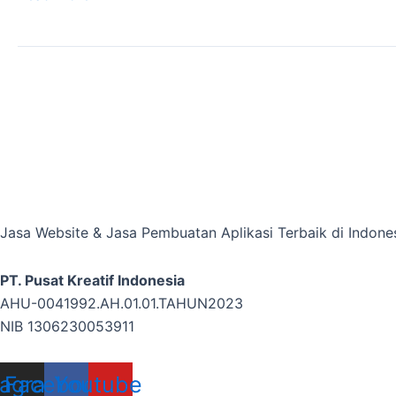
Jasa Website & Jasa Pembuatan Aplikasi Terbaik di Indone
PT. Pusat Kreatif Indonesia
AHU-0041992.AH.01.01.TAHUN2023
NIB 1306230053911
tagram
Facebook
Youtube