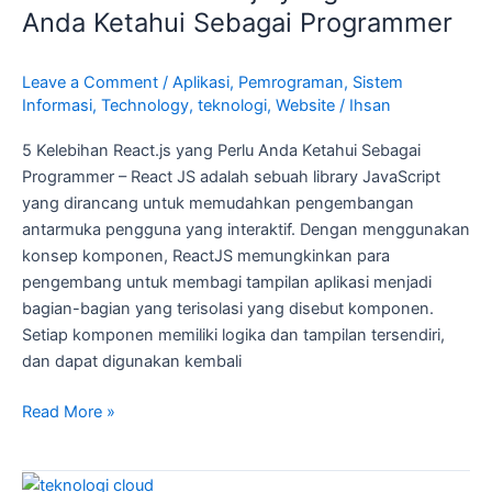
yang
Anda Ketahui Sebagai Programmer
Perlu
Anda
Leave a Comment
/
Aplikasi
,
Pemrograman
,
Sistem
Ketahui
Informasi
,
Technology
,
teknologi
,
Website
/
Ihsan
Sebagai
Programmer
5 Kelebihan React.js yang Perlu Anda Ketahui Sebagai
Programmer – React JS adalah sebuah library JavaScript
yang dirancang untuk memudahkan pengembangan
antarmuka pengguna yang interaktif. Dengan menggunakan
konsep komponen, ReactJS memungkinkan para
pengembang untuk membagi tampilan aplikasi menjadi
bagian-bagian yang terisolasi yang disebut komponen.
Setiap komponen memiliki logika dan tampilan tersendiri,
dan dapat digunakan kembali
Read More »
Cara