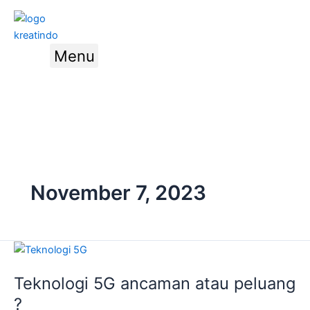
Skip
to
content
Menu
Hubungi
Kami
November 7, 2023
Teknologi
5G
Teknologi 5G ancaman atau peluang
ancaman
atau
?