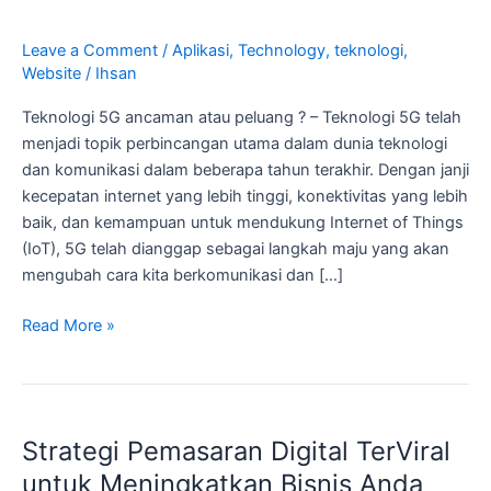
peluang
?
Leave a Comment
/
Aplikasi
,
Technology
,
teknologi
,
Website
/
Ihsan
Teknologi 5G ancaman atau peluang ? – Teknologi 5G telah
menjadi topik perbincangan utama dalam dunia teknologi
dan komunikasi dalam beberapa tahun terakhir. Dengan janji
kecepatan internet yang lebih tinggi, konektivitas yang lebih
baik, dan kemampuan untuk mendukung Internet of Things
(IoT), 5G telah dianggap sebagai langkah maju yang akan
mengubah cara kita berkomunikasi dan […]
Read More »
Strategi
Pemasaran
Strategi Pemasaran Digital TerViral
Digital
TerViral
untuk Meningkatkan Bisnis Anda