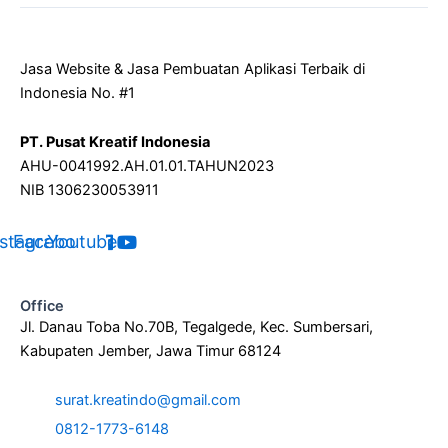
Jasa Website & Jasa Pembuatan Aplikasi Terbaik di
Indonesia No. #1
PT. Pusat Kreatif Indonesia
AHU-0041992.AH.01.01.TAHUN2023
NIB 1306230053911
nstagram
Facebook
Youtube
Office
Jl. Danau Toba No.70B, Tegalgede, Kec. Sumbersari,
Kabupaten Jember, Jawa Timur 68124
surat.kreatindo@gmail.com
0812-1773-6148