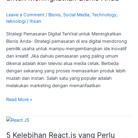
untuk
Meningkatkan
Leave a Comment
/
Bisnis
,
Social Media
,
Technology
,
Bisnis
teknologi
/
Ihsan
Anda
Strategi Pemasaran Digital TerViral untuk Meningkatkan
Bisnis Anda- Strategi pemasaran di era digital mendorong
pemilik usaha untuk mampu mengembangkan ide inovatif
dan kreatif. Jika dahulu pemasaran yang paling umum
dikenal adalah iklan televisi atua media cetak. Berbeda
dengan sekarang yang proses memasarkan produk lebih
mudah dan instan. Salah satu yang populer adalah
melakukan marketing dengan memanfaatkan
Read More »
5
Kelebihan
5 Kelebihan React.js yang Perlu
React.js