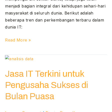
menjadi bagian integral dari kehidupan sehari-hari
masyarakat di seluruh dunia. Berikut adalah
beberapa tren dan perkembangan terbaru dalam
dunia IT:
Read More »
Jasa
IT
Jasa IT Terkini untuk
Terkini
untuk
Pengusaha Sukses di
Pengusaha
Sukses
Bulan Puasa
di
Bulan