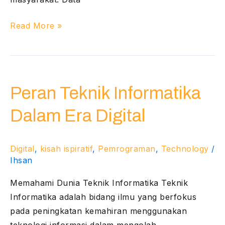
Read More »
Peran
Teknik
Peran Teknik Informatika
Informatika
Dalam
Dalam Era Digital
Era
Digital
Digital
,
kisah ispiratif
,
Pemrograman
,
Technology
/
Ihsan
Memahami Dunia Teknik Informatika Teknik
Informatika adalah bidang ilmu yang berfokus
pada peningkatan kemahiran menggunakan
teknologi informasi dalam mengolah,