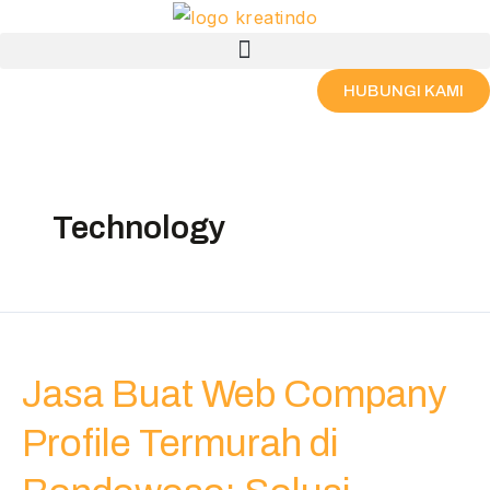
Skip
Post
Menu
to
pagination
content
HUBUNGI KAMI
Technology
Jasa
Buat
Jasa Buat Web Company
Web
Company
Profile Termurah di
Profile
Termurah