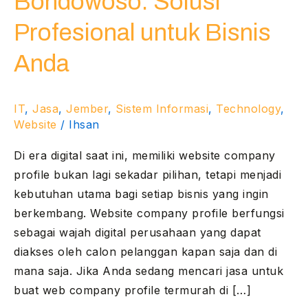
Bondowoso: Solusi
di
Profesional untuk Bisnis
Bondowoso:
Solusi
Anda
Profesional
untuk
IT
,
Jasa
,
Jember
,
Sistem Informasi
,
Technology
,
Bisnis
Website
/
Ihsan
Anda
Di era digital saat ini, memiliki website company
profile bukan lagi sekadar pilihan, tetapi menjadi
kebutuhan utama bagi setiap bisnis yang ingin
berkembang. Website company profile berfungsi
sebagai wajah digital perusahaan yang dapat
diakses oleh calon pelanggan kapan saja dan di
mana saja. Jika Anda sedang mencari jasa untuk
buat web company profile termurah di […]