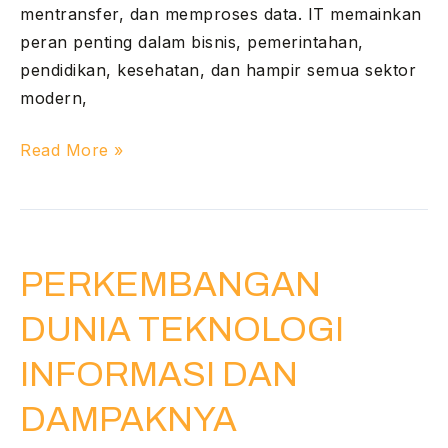
mentransfer, dan memproses data. IT memainkan
peran penting dalam bisnis, pemerintahan,
pendidikan, kesehatan, dan hampir semua sektor
modern,
Read More »
PERKEMBANGAN
DUNIA
PERKEMBANGAN
TEKNOLOGI
INFORMASI
DUNIA TEKNOLOGI
DAN
DAMPAKNYA
INFORMASI DAN
TERHADAP
DAMPAKNYA
MASYARAKAT
MODERN