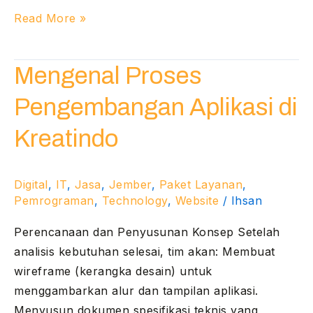
Read More »
Mengenal
Mengenal Proses
Proses
Pengembangan Aplikasi di
Pengembangan
Aplikasi
Kreatindo
di
Kreatindo
Digital
,
IT
,
Jasa
,
Jember
,
Paket Layanan
,
Pemrograman
,
Technology
,
Website
/
Ihsan
Perencanaan dan Penyusunan Konsep Setelah
analisis kebutuhan selesai, tim akan: Membuat
wireframe (kerangka desain) untuk
menggambarkan alur dan tampilan aplikasi.
Menyusun dokumen spesifikasi teknis yang