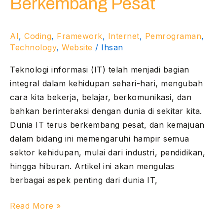
Berkembang Pesat
Berkembang
Pesat
AI
,
Coding
,
Framework
,
Internet
,
Pemrograman
,
Technology
,
Website
/
Ihsan
Teknologi informasi (IT) telah menjadi bagian
integral dalam kehidupan sehari-hari, mengubah
cara kita bekerja, belajar, berkomunikasi, dan
bahkan berinteraksi dengan dunia di sekitar kita.
Dunia IT terus berkembang pesat, dan kemajuan
dalam bidang ini memengaruhi hampir semua
sektor kehidupan, mulai dari industri, pendidikan,
hingga hiburan. Artikel ini akan mengulas
berbagai aspek penting dari dunia IT,
Read More »