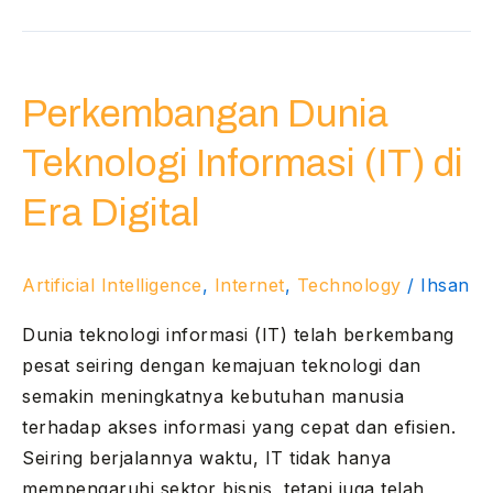
Perkembangan
Dunia
Perkembangan Dunia
Teknologi
Informasi
Teknologi Informasi (IT) di
(IT)
di
Era Digital
Era
Digital
Artificial Intelligence
,
Internet
,
Technology
/
Ihsan
Dunia teknologi informasi (IT) telah berkembang
pesat seiring dengan kemajuan teknologi dan
semakin meningkatnya kebutuhan manusia
terhadap akses informasi yang cepat dan efisien.
Seiring berjalannya waktu, IT tidak hanya
mempengaruhi sektor bisnis, tetapi juga telah