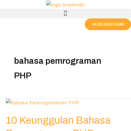
Skip
Menu
to
content
HUBUNGI KAMI
bahasa pemrograman
PHP
10
Keunggulan
10 Keunggulan Bahasa
Bahasa
Pemrograman