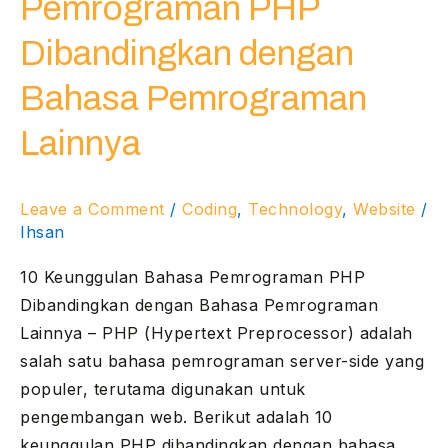
Pemrograman PHP
PHP
Dibandingkan
Dibandingkan dengan
dengan
Bahasa Pemrograman
Bahasa
Pemrograman
Lainnya
Lainnya
Leave a Comment
/
Coding
,
Technology
,
Website
/
Ihsan
10 Keunggulan Bahasa Pemrograman PHP
Dibandingkan dengan Bahasa Pemrograman
Lainnya – PHP (Hypertext Preprocessor) adalah
salah satu bahasa pemrograman server-side yang
populer, terutama digunakan untuk
pengembangan web. Berikut adalah 10
keunggulan PHP dibandingkan dengan bahasa