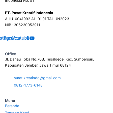
Indonesia No. #1
PT. Pusat Kreatif Indonesia
AHU-0041992.AH.01.01.TAHUN2023
NIB 1306230053911
nstagram
Facebook
Youtube
Office
Jl. Danau Toba No.70B, Tegalgede, Kec. Sumbersari,
Kabupaten Jember, Jawa Timur 68124
surat.kreatindo@gmail.com
0812-1773-6148
Menu
Beranda