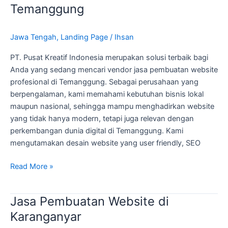
Pembuatan
Temanggung
Website
di
Jawa Tengah
,
Landing Page
/
Ihsan
Temanggung
PT. Pusat Kreatif Indonesia merupakan solusi terbaik bagi
Anda yang sedang mencari vendor jasa pembuatan website
profesional di Temanggung. Sebagai perusahaan yang
berpengalaman, kami memahami kebutuhan bisnis lokal
maupun nasional, sehingga mampu menghadirkan website
yang tidak hanya modern, tetapi juga relevan dengan
perkembangan dunia digital di Temanggung. Kami
mengutamakan desain website yang user friendly, SEO
Read More »
Jasa Pembuatan Website di
Jasa
Pembuatan
Karanganyar
Website