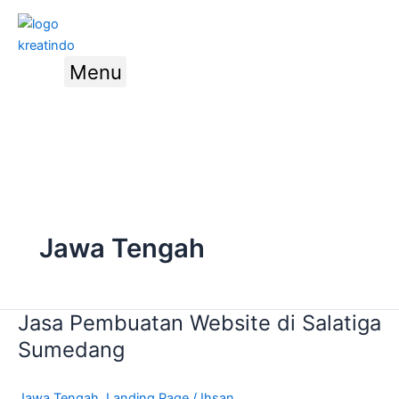
Skip
Post
to
pagination
content
Menu
Hubungi
Kami
Jawa Tengah
Jasa Pembuatan Website di Salatiga
Jasa
Pembuatan
Sumedang
Website
di
Jawa Tengah
,
Landing Page
/
Ihsan