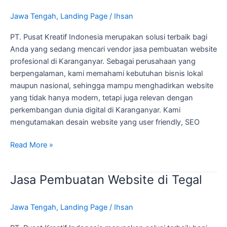
di
Jawa Tengah
,
Landing Page
/
Ihsan
Karanganyar
PT. Pusat Kreatif Indonesia merupakan solusi terbaik bagi
Anda yang sedang mencari vendor jasa pembuatan website
profesional di Karanganyar. Sebagai perusahaan yang
berpengalaman, kami memahami kebutuhan bisnis lokal
maupun nasional, sehingga mampu menghadirkan website
yang tidak hanya modern, tetapi juga relevan dengan
perkembangan dunia digital di Karanganyar. Kami
mengutamakan desain website yang user friendly, SEO
Read More »
Jasa Pembuatan Website di Tegal
Jasa
Pembuatan
Website
Jawa Tengah
,
Landing Page
/
Ihsan
di
Tegal