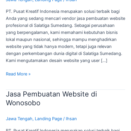
Salatiga
Sumedang
PT. Pusat Kreatif Indonesia merupakan solusi terbaik bagi
Anda yang sedang mencari vendor jasa pembuatan website
profesional di Salatiga Sumedang. Sebagai perusahaan
yang berpengalaman, kami memahami kebutuhan bisnis
lokal maupun nasional, sehingga mampu menghadirkan
website yang tidak hanya modern, tetapi juga relevan
dengan perkembangan dunia digital di Salatiga Sumedang.
Kami mengutamakan desain website yang user […]
Read More »
Jasa Pembuatan Website di
Jasa
Pembuatan
Wonosobo
Website
di
Jawa Tengah
,
Landing Page
/
Ihsan
Wonosobo
PT. Pusat Kreatif Indonesia merupakan solusi terbaik bagi