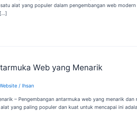
 satu alat yang populer dalam pengembangan web modern ada
[…]
ntarmuka Web yang Menarik
Website
/
Ihsan
narik – Pengembangan antarmuka web yang menarik dan re
t yang paling populer dan kuat untuk mencapai ini adalah R