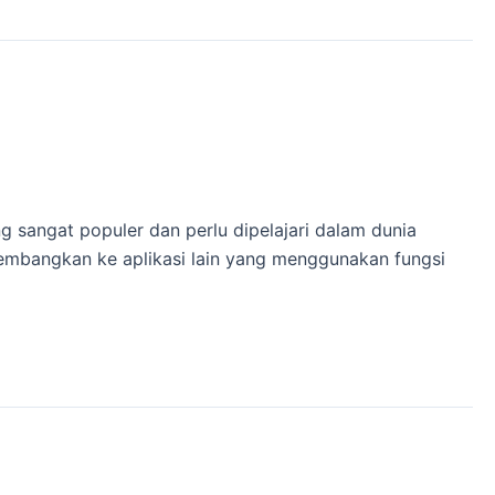
ng sangat populer dan perlu dipelajari dalam dunia
mbangkan ke aplikasi lain yang menggunakan fungsi