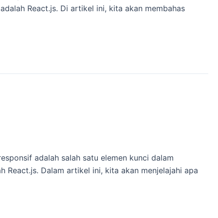
lah React.js. Di artikel ini, kita akan membahas
sponsif adalah salah satu elemen kunci dalam
eact.js. Dalam artikel ini, kita akan menjelajahi apa