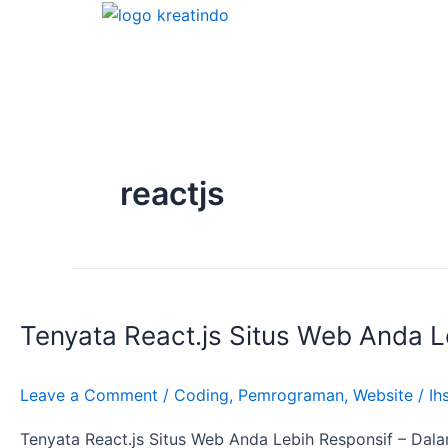
Skip
to
content
reactjs
Tenyata
React.js
Tenyata React.js Situs Web Anda L
Situs
Web
Anda
Leave a Comment
/
Coding
,
Pemrograman
,
Website
/
Ih
Lebih
Responsif
Tenyata React.js Situs Web Anda Lebih Responsif – Dala