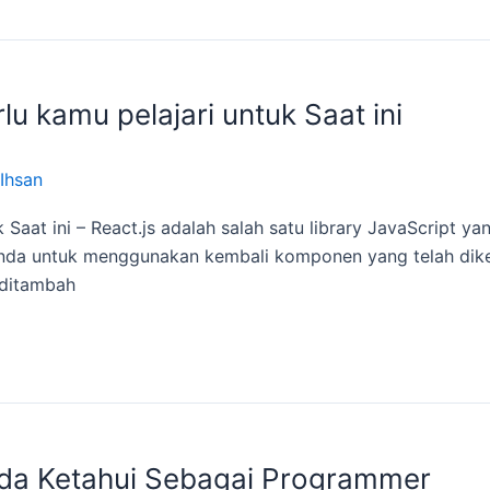
lu kamu pelajari untuk Saat ini
Ihsan
 Saat ini – React.js adalah salah satu library JavaScript ya
da untuk menggunakan kembali komponen yang telah dike
 ditambah
Anda Ketahui Sebagai Programmer