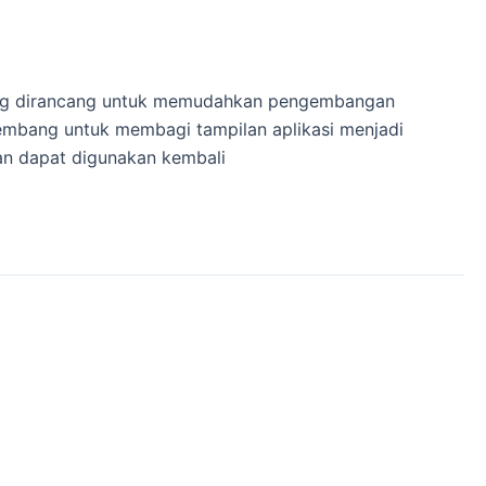
 yang dirancang untuk memudahkan pengembangan
mbang untuk membagi tampilan aplikasi menjadi
dan dapat digunakan kembali